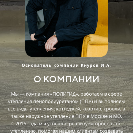
Основатель компании Кнуров И.А.
О КОМПАНИИ
Мы — компания «ПОЛИГИД», работаем в сфере
утепления пенополиуретаном (ППУ) и выполняем
все виды утепления: коттеджей, квартир, кровли, а
также наружное утепление ППУ в Москве и МО.
С 2016 года мы успешно реализуем проекты по
утеплению, помогая нашим клиентам создавать