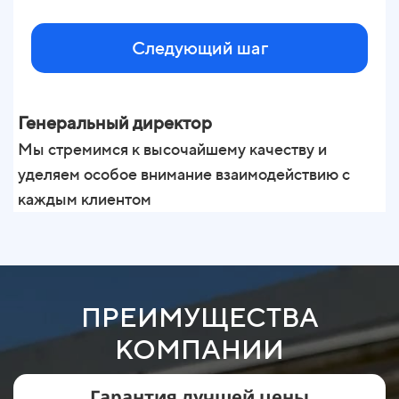
Следующий шаг
Генеральный директор
Мы стремимся к высочайшему качеству и
уделяем особое внимание взаимодействию с
каждым клиентом
М
у
к
ПРЕИМУЩЕСТВА
КОМПАНИИ
Гарантия лучшей цены