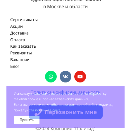
в Москве и области
Сертификаты
Акции
Доставка
Оплата
Как заказать
Реквизиты
Вакансии
Блог
Политика конфиденциальности
Используя наш сайт, вы даете согласие на обработку
файлов cookie и пользовательских данных.
Если вы не хотите, чтобы ваши данные обрабатывались,
пожалуйста покиньте сайт.
Перезвонить мне
Принять
©2024 Компания "Полигид"