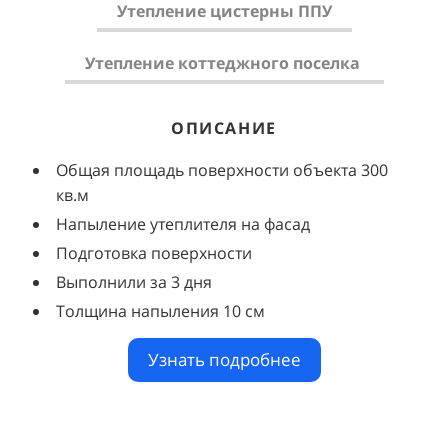
Утепление цистерны ППУ
Утепление коттеджного поселка
ОПИСАНИЕ
ОПИСАНИЕ
ОПИСАНИЕ
Общая площадь поверхности объекта 300
Напыление на поверхность цистерны
Задача от заказчика сделать кровельный пирог
кв.м
Выполнение за 2 дня
Подготовка поверхности объекта
Напыление утеплителя на фасад
После оформления сметы приступаем к
Напыление на крышу перед гидроизоляцией
Подготовка поверхности
выполнению работы
Качественное нанесение полимочевины
Выполнили за 3 дня
Утепляем разные поверхности объектов
Общее количество 10 коттеджей
Толщина напыления 10 см
Нанесение полиуретановой эмали
Выполнили работу в срок
Узнать подробнее
Узнать подробнее
Узнать подробнее