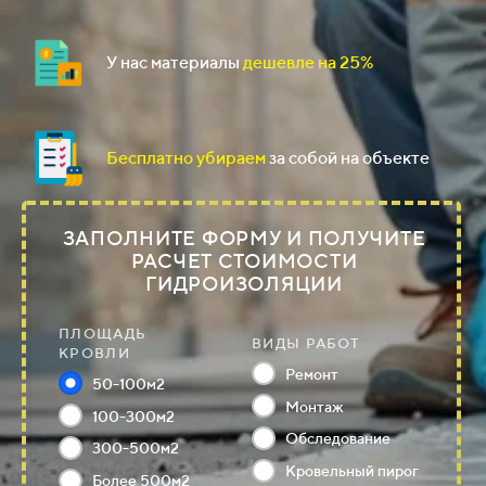
У нас материалы
дешевле
на
2
5%
Бесплатно убираем
за собой на объекте
ЗАПОЛНИТЕ ФОРМУ И ПОЛУЧИТЕ
РАСЧЕТ СТОИМОСТИ
ГИДРОИЗОЛЯЦИИ
ПЛОЩАДЬ
ВИДЫ РАБОТ
КРОВЛИ
Ремонт
50-100м2
Монтаж
100-300м2
Обследование
300-500м2
Кровельный пирог
Более 500м2