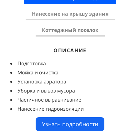
Нанесение на крышу здания
Коттеджный поселок
ОПИСАНИЕ
ОПИСАНИЕ
ОПИСАНИЕ
Подготовка
Производится демонтаж
Задача от заказчика сделать кровельный
пирог
Мойка и очистка
Подготовка перед нанесением
Подготовка поверхности
Установка аэратора
Работы любой сложности
Нанесение пенополиуретана на крышу перед
Уборка и вывоз мусора
Нанесение на готовую поверхность
гидроизоляцией
Частичное выравнивание
Уборка и вывоз мусора
Качественное нанесение ППУ и
Нанесение гидроизоляции
Проделанные работы за 3 дня
полимочевины
Общее количество 10 коттеджных домов
Узнать подробности
Узнать подробности
Узнать подробности