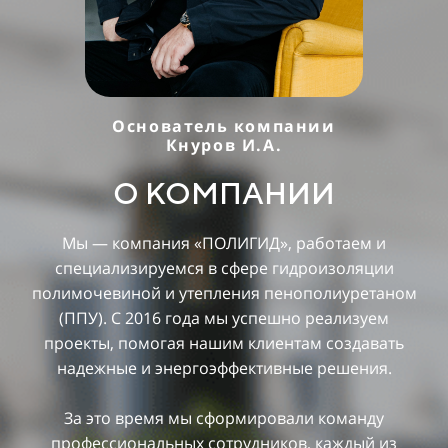
Основатель компании
Кнуров И.А.
О КОМПАНИИ
Мы — компания «ПОЛИГИД», работаем и
специализируемся в сфере гидроизоляции
полимочевиной и утепления пенополиуретаном
(ППУ). С 2016 года мы успешно реализуем
проекты, помогая нашим клиентам создавать
надежные и энергоэффективные решения.
За это время мы сформировали команду
профессиональных сотрудников, каждый из