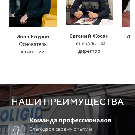
Евгений Жосан
Ле
Иван Кнуров
Генеральный
Т
Основатель
директор
компании
НАШИ ПРЕИМУЩЕСТВА
Команда профессионалов
Благодаря своему опыту и