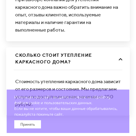
каркасного дома важно обратить внимание на
опыт, отзывы клиентов, используемые
материалы и наличие гарантии на
выполненные работы.
СКОЛЬКО СТОИТ УТЕПЛЕНИЕ
КАРКАСНОГО ДОМА?
Стоимость утепления каркасного дома зависит
от его размеров и состояния. Мы предлагаем
услуги по доступным ценам, начиная от 350
Используя наш сайт, вы даете согласие на обработку
файлов cookie и пользовательских данных.
руб/м2.
Если вы не хотите, чтобы ваши данные обрабатывались,
пожалуйста покиньте сайт.
Принять