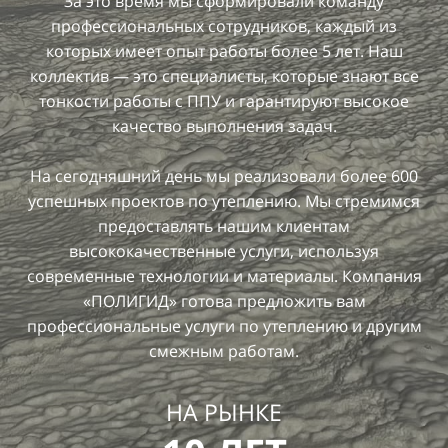
За это время мы сформировали команду
профессиональных сотрудников, каждый из
которых имеет опыт работы более 5 лет. Наш
коллектив — это специалисты, которые знают все
тонкости работы с ППУ и гарантируют высокое
качество выполнения задач.
На сегодняшний день мы реализовали более 600
успешных проектов по утеплению. Мы стремимся
предоставлять нашим клиентам
высококачественные услуги, используя
современные технологии и материалы. Компания
«ПОЛИГИД» готова предложить вам
профессиональные услуги по утеплению и другим
смежным работам.
НА РЫНКЕ