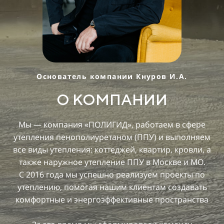
Основатель компании Кнуров И.А.
О КОМПАНИИ
Мы — компания «ПОЛИГИД», работаем в сфере
утепления пенополиуретаном (ППУ) и выполняем
все виды утепления: коттеджей, квартир, кровли, а
также наружное утепление ППУ в Москве и МО.
С 2016 года мы успешно реализуем проекты по
утеплению, помогая нашим клиентам создавать
комфортные и энергоэффективные пространства