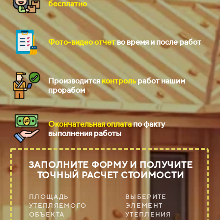
бесплатно
Фото-видео отчет
во время и после работ
Производится
контроль
работ нашим
прорабом
Окончательная оплата
по факту
выполнения работы
ЗАПОЛНИТЕ ФОРМУ
И ПОЛУЧИТЕ
ТОЧНЫЙ РАСЧЕТ СТОИМОСТИ
ПЛОЩАДЬ
ВЫБЕРИТЕ
УТЕПЛЯЕМОГО
ЭЛЕМЕНТ
ОБЪЕКТА
УТЕПЛЕНИЯ